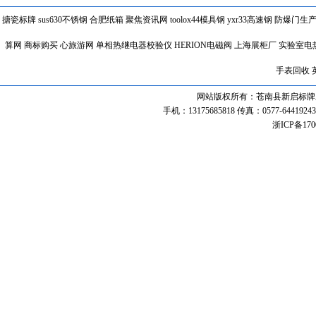
搪瓷标牌
sus630不锈钢
合肥纸箱
聚焦资讯网
toolox44模具钢
yxr33高速钢
防爆门生
算网
商标购买
心旅游网
单相热继电器校验仪
HERION电磁阀
上海展柜厂
实验室电
手表回收
网站版权所有：苍南县新启标牌厂 联系热线
手机：13175685818 传真：0577-64419243 
浙ICP备170