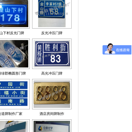
山下村反光门牌
反光冲压门牌
港绿郡椭圆形门牌
高光冲压门牌
街道牌制作厂家
酒店房间牌制作