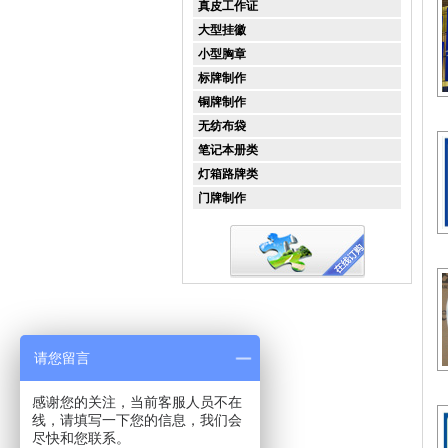
真皮工作证
大型挂徽
小型胸章
标牌制作
铜牌制作
无纺布袋
笔记本册类
灯箱路牌类
门牌制作
请您留言
感谢您的关注，当前客服人员不在
线，请填写一下您的信息，我们会
尽快和您联系。