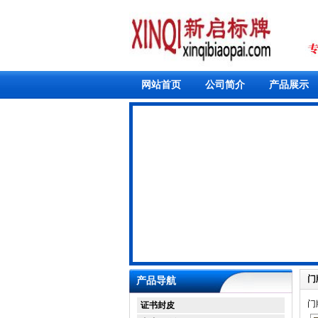
网站首页
公司简介
产品展示
门
产品导航
门
证书封皮