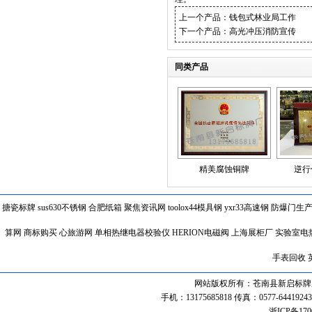
上一个产品：
钱包式林业局工作
下一个产品：
高光冲压消防宣传
同类产品
精美腐蚀铜牌
逆行
搪瓷标牌
sus630不锈钢
合肥纸箱
聚焦资讯网
toolox44模具钢
yxr33高速钢
防爆门生
算网
商标购买
心旅游网
单相热继电器校验仪
HERION电磁阀
上海展柜厂
实验室电
手表回收
网站版权所有：苍南县新启标牌厂 联系热线
手机：13175685818 传真：0577-64419243 
浙ICP备170