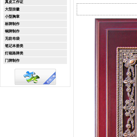
真皮工作证
大型挂徽
小型胸章
标牌制作
铜牌制作
无纺布袋
笔记本册类
灯箱路牌类
门牌制作