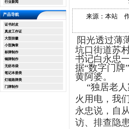
行业新闻
产品导航
来源：本站 作者：
证书封皮
真皮工作证
阳光透过薄
大型挂徽
小型胸章
坑口街道苏村
标牌制作
书记白永忠
铜牌制作
据“数字门牌
无纺布袋
笔记本册类
黄阿婆。
灯箱路牌类
“独居老
门牌制作
火用电，我
永忠说，自从
访、排查隐