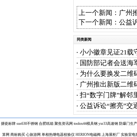
上一个新闻：
广州
下一个新闻：
公益诉
同类新闻
小小徽章见证21载
国防部记者会送海
为什么要换发二维
广州推出新版二维
扫“数字门牌”解邻
公益诉讼“擦亮”交
搪瓷标牌
sus630不锈钢
合肥纸箱
聚焦资讯网
toolox44模具钢
yxr33高速钢
防爆门生
算网
商标购买
心旅游网
单相热继电器校验仪
HERION电磁阀
上海展柜厂
实验室电