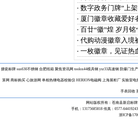
数字政务门牌”上
厦门徽章收藏爱好
百廿“徽”煌 岁月铭
代购动漫徽章入境
一枚徽章，见证热
搪瓷标牌
sus630不锈钢
合肥纸箱
聚焦资讯网
toolox44模具钢
yxr33高速钢
防爆门生
算网
商标购买
心旅游网
单相热继电器校验仪
HERION电磁阀
上海展柜厂
实验室电
手表回收
网站版权所有：苍南县新启标牌厂 联系热线
手机：13175685818 传真：0577-64419243 
浙ICP备170