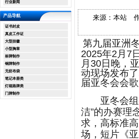
行业新闻
产品导航
来源：本站 作者：
证书封皮
真皮工作证
第九届亚洲冬
大型挂徽
小型胸章
2025年2月
标牌制作
月30日晚，
铜牌制作
动现场发布了
无纺布袋
笔记本册类
届亚冬会会歌
灯箱路牌类
门牌制作
亚冬会组委
洁”的办赛理
求，高标准高
场，短片《亚