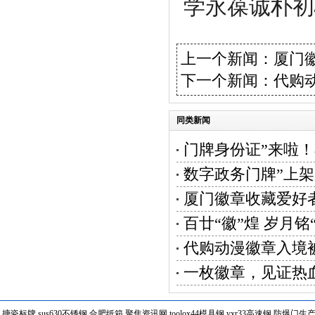
学永葆诚朴初
上一个新闻：
厦门
下一个新闻：
代购
同类新闻
门牌身份证”来啦
数字政务门牌”上
厦门徽章收藏爱好
百廿“徽”煌 岁月铭
代购动漫徽章入境
一枚徽章，见证热
搪瓷标牌
sus630不锈钢
合肥纸箱
聚焦资讯网
toolox44模具钢
yxr33高速钢
防爆门生