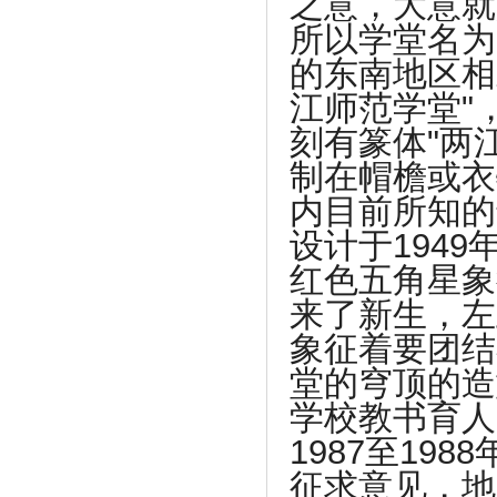
之意，大意就
所以学堂名为
的东南地区相
江师范学堂"
刻有篆体"两
制在帽檐或衣
内目前所知的
设计于194
红色五角星象
来了新生，左
象征着要团结
堂的穹顶的造
学校教书育人
1987至19
征求意见，地