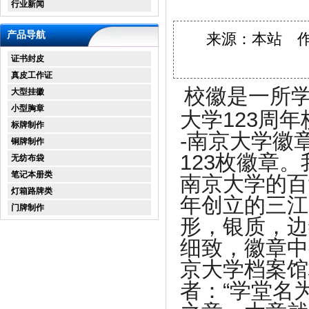
行业新闻
产品导航
来源：本站 作者：
证书封皮
真皮工作证
校徽是一所学
大型挂徽
小型胸章
大学123周年
标牌制作
-南京大学徽
铜牌制作
123枚徽章
无纺布袋
笔记本册类
南京大学的百
灯箱路牌类
年创立的三江
门牌制作
形，银质，边
细致，徽章中
京大学档案馆
者：“学堂名